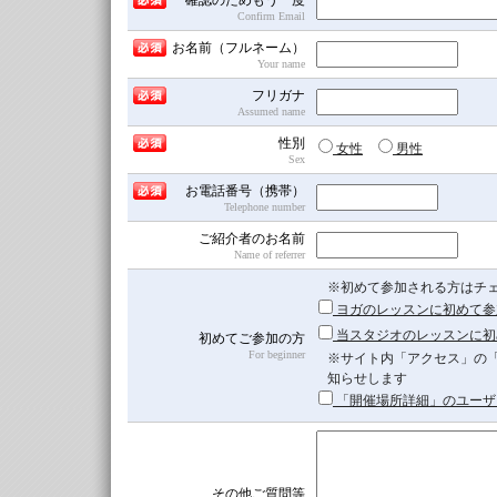
確認のためもう一度
き
Confirm Email
ま
せ
お名前（フルネーム）
ん！
Your name
フリガナ
Assumed name
性別
女性
男性
Sex
お電話番号（携帯）
Telephone number
ご紹介者のお名前
Name of referrer
※初めて参加される方はチ
ヨガのレッスンに初めて参
当スタジオのレッスンに初
初めてご参加の方
For beginner
※サイト内「アクセス」の
知らせします
「開催場所詳細」のユーザ
その他ご質問等