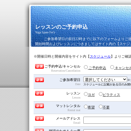
レッスンのご予約申込
Yoga Space Fei'z
ご参加希望日の前日22時までに以下のフォームよりご
開始時間およびレッスンにつきましてはサイト内の【スケジ
※開催日時と開催内容をサイト内【
スケジュール
】よりご確
ご予約申込/キャンセル
ご予約申込
キャンセ
間
Reservation/Cancellation
違
っ
ご参加希望日
※
て
Date
スケジュールに記載がある日のみ開
い
レッスン
ま
ヨガ
ピラティス
Lesson
す
と
マットレンタル
希望
不要
ご
Rental mat
連
メールアドレス
絡
Email
で